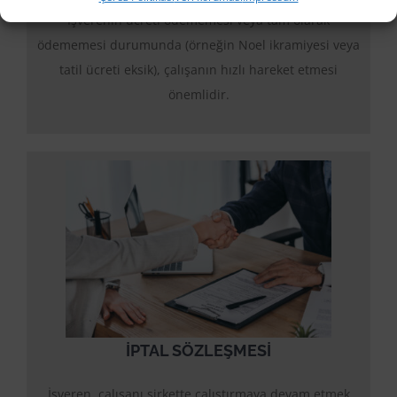
İşverenin ücreti ödememesi veya tam olarak
ödememesi durumunda (örneğin Noel ikramiyesi veya
tatil ücreti eksik), çalışanın hızlı hareket etmesi
önemlidir.
IPTAL SÖZLEŞMESI
İşveren, çalışanı şirkette çalıştırmaya devam etmek