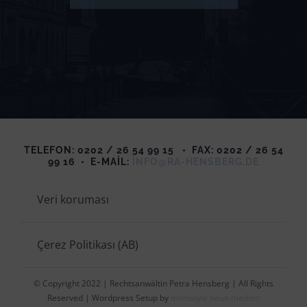
TELEFON: 0202 / 26 54 99 15
•
FAX: 0202 / 26 54
99 16
•
E-MAIL:
INFO@RA-HENSBERG.DE
Veri koruması
Çerez Politikası (AB)
© Copyright 2022 | Rechtsanwältin Petra Hensberg | All Rights
Reserved | Wordpress Setup by
monoxyle neue medien