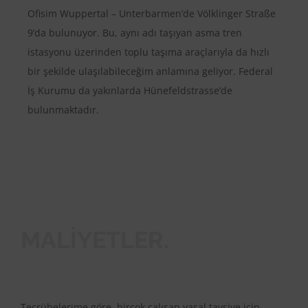
Ofisim Wuppertal – Unterbarmen’de Völklinger Straße
9’da bulunuyor. Bu, aynı adı taşıyan asma tren
istasyonu üzerinden toplu taşıma araçlarıyla da hızlı
bir şekilde ulaşılabileceğim anlamına geliyor. Federal
İş Kurumu da yakınlarda Hünefeldstrasse’de
bulunmaktadır.
MALIYETLER.
Tecrübelerime göre, birçok çalışan yasal tavsiye için