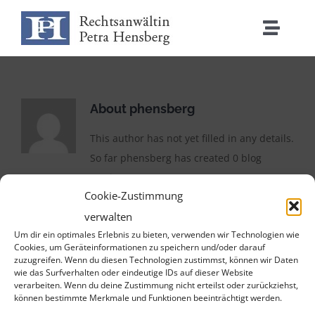
Skip
to
Toggle
content
Naviga
Avukat Hensberg Ana Sayfası
About
phensberg
faaliyet alanları
This author has not yet filled in any details.
So far phensberg has created 0 blog
Maliyetler
entries.
Cookie-Zustimmung
Iletişim
verwalten
Um dir ein optimales Erlebnis zu bieten, verwenden wir Technologien wie
Cookies, um Geräteinformationen zu speichern und/oder darauf
zuzugreifen. Wenn du diesen Technologien zustimmst, können wir Daten
wie das Surfverhalten oder eindeutige IDs auf dieser Website
verarbeiten. Wenn du deine Zustimmung nicht erteilst oder zurückziehst,
können bestimmte Merkmale und Funktionen beeinträchtigt werden.