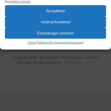
Hizmetleri yönetin
TELEFON: 0202 / 26 54 99 15
•
FAX: 0202 / 26 54
Akzeptieren
99 16
•
E-MAIL:
INFO@RA-HENSBERG.DE
minimal-funktional
Veri koruması
Einstellungen ansehen
Çerez Politikası
Veri koruması
Impressum
Çerez Politikası (AB)
© Copyright 2026 | Rechtsanwältin Petra Hensberg | All Rights
Reserved | Wordpress Setup by
monoxyle neue medien