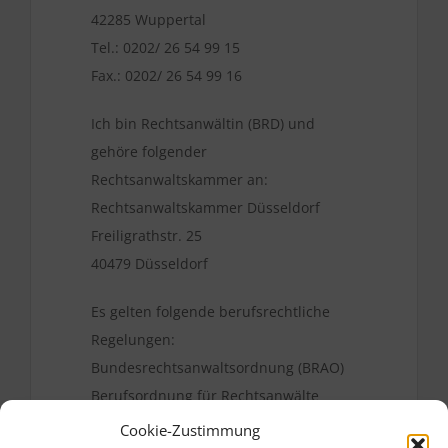
42285 Wuppertal
Tel.: 0202/ 26 54 99 15
Fax.: 0202/ 26 54 99 16
Ich bin Rechtsanwältin (BRD) und
gehöre folgender
Rechtsanwaltskammer an:
Rechtsanwaltskammer Düsseldorf
Freiligrathstr. 25
40479 Düsseldorf
Es gelten folgende berufsrechtliche
Regelungen:
Bundesrechtsanwaltsordnung (BRAO)
Berufsordnung für Rechtsanwälte
(BORA)
Cookie-Zustimmung