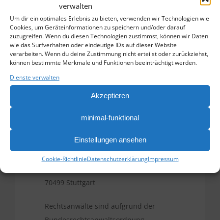
Rechtsanwaltsvergütungsgesetz (RVG)
verwalten
Fachanwaltsordnung (FAO)
Um dir ein optimales Erlebnis zu bieten, verwenden wir Technologien wie
Cookies, um Geräteinformationen zu speichern und/oder darauf
Berufsregeln der Rechtsanwälte der
zuzugreifen. Wenn du diesen Technologien zustimmst, können wir Daten
Europäischen Gemeinschaften (CCBE)
wie das Surfverhalten oder eindeutige IDs auf dieser Website
verarbeiten. Wenn du deine Zustimmung nicht erteilst oder zurückziehst,
können bestimmte Merkmale und Funktionen beeinträchtigt werden.
Diese Vorschriften können unter
Dienste verwalten
www.brak.de
gefunden werden.
Akzeptieren
Umsatzsteueridentifikationsnr.: 131-
5100-1724
minimal-funktional
Einstellungen ansehen
Berufshaftpflichtversicherung:
R+V Allgemeine Versicherung AG
Cookie-Richtlinie
Datenschutzerklärung
Impressum
Mittlerer Pfad 24
70499 Stuttgart
Rechtsanwälte sind aufgrund der
Bundesrechtsanwaltsordnung