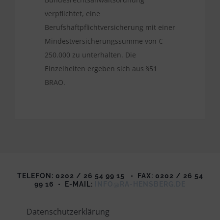
verpflichtet, eine
Berufshaftpflichtversicherung mit einer
Mindestversicherungssumme von €
250.000 zu unterhalten. Die
Einzelheiten ergeben sich aus §51
BRAO.
TELEFON: 0202 / 26 54 99 15
•
FAX: 0202 / 26 54
99 16
•
E-MAIL:
INFO@RA-HENSBERG.DE
Datenschutzerklärung